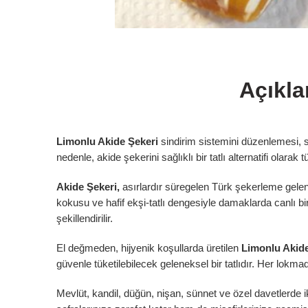
Açıkl
Limonlu Akide Şekeri
sindirim sistemini düzenlemesi, st
nedenle, akide şekerini sağlıklı bir tatlı alternatifi olarak t
Akide Şekeri,
asırlardır süregelen Türk şekerleme geleneğ
İn
kokusu ve hafif ekşi-tatlı dengesiyle damaklarda canlı bir t
şekillendirilir.
El değmeden, hijyenik koşullarda üretilen
Limonlu Akide
İnc
güvenle tüketilebilecek geleneksel bir tatlıdır. Her lokmad
Mevlüt, kandil, düğün, nişan, sünnet ve özel davetlerde ik