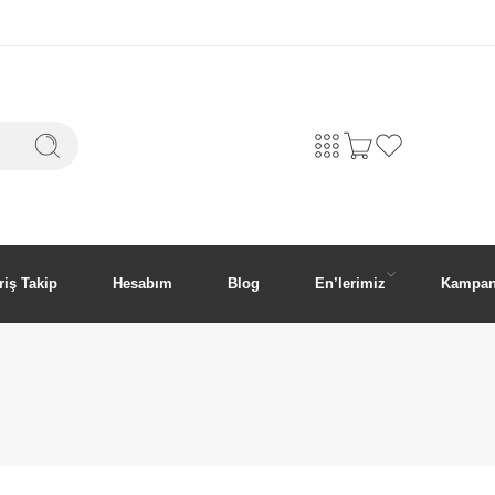
riş Takip
Hesabım
Blog
En’lerimiz
Kampan