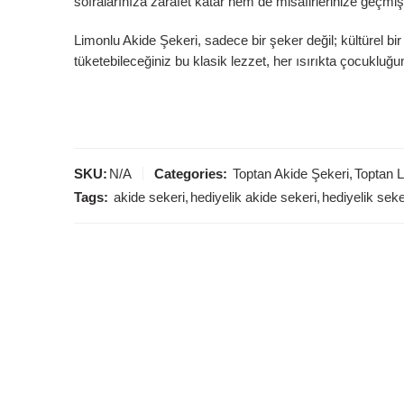
sofralarınıza zarafet katar hem de misafirlerinize geçmişin 
Limonlu Akide Şekeri, sadece bir şeker değil; kültürel bir 
tüketebileceğiniz bu klasik lezzet, her ısırıkta çocukluğun
SKU:
N/A
Categories:
Toptan Akide Şekeri
,
Toptan 
Tags:
akide sekeri
,
hediyelik akide sekeri
,
hediyelik sek