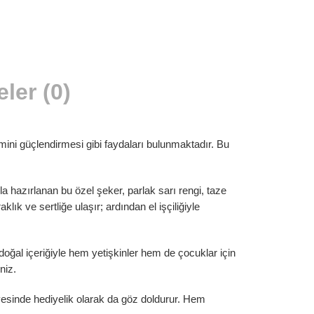
ler (0)
emini güçlendirmesi gibi faydaları bulunmaktadır. Bu
a hazırlanan bu özel şeker, parlak sarı rengi, taze
lık ve sertliğe ulaşır; ardından el işçiliğiyle
oğal içeriğiyle hem yetişkinler hem de çocuklar için
ir.
niz.
sayesinde hediyelik olarak da göz doldurur. Hem