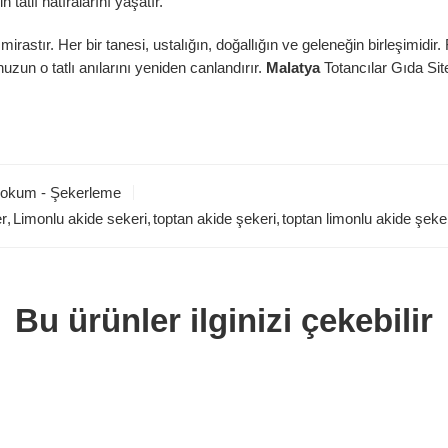
tatlı hatıralarını yaşatır.
mirastır. Her bir tanesi, ustalığın, doğallığın ve geleneğin birleşimidi
uzun o tatlı anılarını yeniden canlandırır.
Malatya
Totancılar Gıda Site
Lokum - Şekerleme
er
,
Limonlu akide sekeri
,
toptan akide şekeri
,
toptan limonlu akide şeke
Bu ürünler ilginizi çekebilir