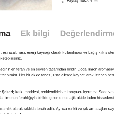
Paylaşmak
ama
Ek bilgi
Değerlendirme
resi azaltması, enerji kaynağı olarak kullanılması ve bağışıklık sist
üketebilirsiniz.
inin en ferah ve en sevilen tatlarından biridir. Doğal limon aromasıyl
celeme ekle
at bırakır. Her bir akide tanesi, usta ellerde kaynatılarak istenen berrak
 Şekeri;
katkı maddesi, renklendirici ve koruyucu içermez. Sade ve d
eleme göndermek için %1$slogged'a %2$s giriş yapmış olmanız gerek
a, limonun ferahlığıyla birlikte gelen o nostaljik akide tadını hissedersi
Log In
ramlık olarak sıklıkla tercih edilir. Ayrıca renkli ve şık ambalajları 