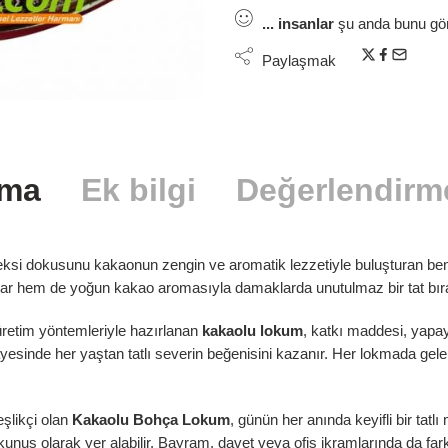
...
insanlar
şu anda bunu gör
Paylaşmak
ama
Ek bilgi
Değerlendirme
ksi dokusunu kakaonun zengin ve aromatik lezzetiyle buluşturan benz
ar hem de yoğun kakao aromasıyla damaklarda unutulmaz bir tat bıra
üretim yöntemleriyle hazırlanan
kakaolu lokum
, katkı maddesi, yapa
esinde her yaştan tatlı severin beğenisini kazanır. Her lokmada gelene
şlikçi olan
Kakaolu Bohça Lokum
, günün her anında keyifli bir ta
dokunuş olarak yer alabilir. Bayram, davet veya ofis ikramlarında da fark