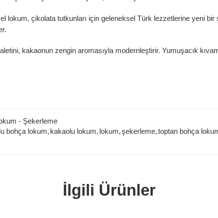
l lokum, çikolata tutkunları için geleneksel Türk lezzetlerine yeni b
er.
letini, kakaonun zengin aromasıyla modernleştirir. Yumuşacık kıvamı
Lokum - Şekerleme
lu bohça lokum
,
kakaolu lokum
,
lokum
,
şekerleme
,
toptan bohça loku
İlgili Ürünler