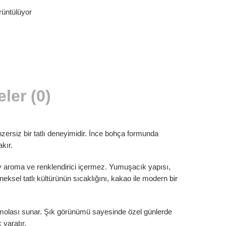
üntülüyor
ler (0)
ersiz bir tatlı deneyimidir. İnce bohça formunda
kır.
y aroma ve renklendirici içermez. Yumuşacık yapısı,
ksel tatlı kültürünün sıcaklığını, kakao ile modern bir
tlı molası sunar. Şık görünümü sayesinde özel günlerde
 yaratır.