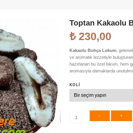
Toptan Kakaolu 
₺
230,00
Kakaolu Bohça Lokum
, gelene
ve aromatik lezzetiyle buluşturan
hazırlanan bu özel lokum, hem 
aromasıyla damaklarda unutulmaz 
KOLI
-
+