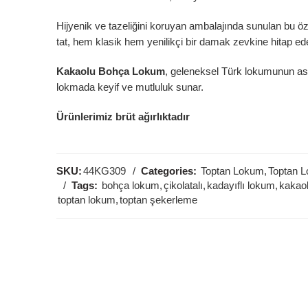
Hijyenik ve tazeliğini koruyan ambalajında sunulan bu öze
tat, hem klasik hem yenilikçi bir damak zevkine hitap ed
Kakaolu Bohça Lokum
, geleneksel Türk lokumunun asa
lokmada keyif ve mutluluk sunar.
Ürünlerimiz brüt ağırlıktadır
SKU:
44KG309
Categories:
Toptan Lokum
,
Toptan 
Tags:
bohça lokum
,
çikolatalı
,
kadayıflı lokum
,
kakao
toptan lokum
,
toptan şekerleme