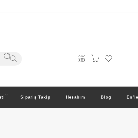
ti
Sipariş Takip
Hesabım
Blog
En’l