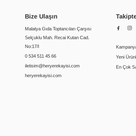
Bize Ulaşın
Takipt
Malatya Gıda Toptancıları Çarşısı
Selçuklu Mah. Recai Kutan Cad.
No:17/I
Kampanya
0 534 511 45 66
Yeni Ürün
iletisim@heryerekayisi.com
En Çok Sa
heryerekayisi.com