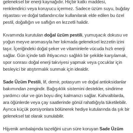
geleneksel bir enerji kaynağıdır. Hiçbir katkı maddesi,
renklendirici veya koruyucu içermez. Sadece üzüm suyu, buğday
nişastası ve doğal tatlandırıcılar kullanılarak elde edilen bu özel
celeme ekle
pestil, doğallığın ve saflığın en lezzetli halidir.
Kıvamında kurutulan
doğal üzüm pestili
, yumuşacık dokusu ve
yoğun meyve aromasıyla her lokmada geleneksel lezzetin izini
eleme göndermek için %1$slogged'a %2$s giriş yapmış olmanız gerek
taşır. İçeriğindeki doğal şeker ve vitaminlerle vücuda hızlı enerji
sağlar. Gün içinde tatlı ihtiyacınızı sağlıklı bir şekilde karşılamak,
Log In
spor sonrası doğal enerji takviyesi yapmak veya çocuklar için
besleyici bir atıştırmalık sunmak için idealdir.
Sade Üzüm Pestili
, lif, demir, potasyum ve doğal antioksidanlar
bakımından zengindir. Bağışıklık sistemini destekler, sindirime
yardımcı olur ve gün boyu dinç kalmanızı sağlar. Kahvaltılarda,
ara öğünlerde veya çay saatlerinde gönül rahatlığıyla tüketilebilir.
Ayrıca küçük porsiyonlara bölünerek hediye kutularında da şık bir
geleneksel tat olarak sunulabilir.
Hijyenik ambalajında tazeliğini uzun süre koruyan
Sade Üzüm