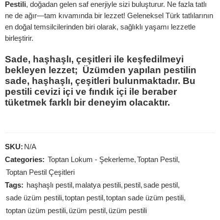
Pestili
, doğadan gelen saf enerjiyle sizi buluşturur. Ne fazla tatlı
ne de ağır—tam kıvamında bir lezzet! Geleneksel Türk tatlılarının
en doğal temsilcilerinden biri olarak, sağlıklı yaşamı lezzetle
birleştirir.
Sade, haşhaşlı, çeşitleri ile keşfedilmeyi
bekleyen lezzet; Üzümden yapılan pestilin
sade, haşhaşlı, çeşitleri bulunmaktadır. Bu
pestili cevizi içi ve fındık içi ile beraber
tüketmek farklı bir deneyim olacaktır.
SKU:
N/A
Categories:
Toptan Lokum - Şekerleme
,
Toptan Pestil
,
Toptan Pestil Çeşitleri
Tags:
haşhaşlı pestil
,
malatya pestili
,
pestil
,
sade pestil
,
sade üzüm pestili
,
toptan pestil
,
toptan sade üzüm pestili
,
toptan üzüm pestili
,
üzüm pestil
,
üzüm pestili