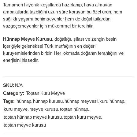
Tamamen hijyenik koşullarda hazırlanıp, hava almayan
ambalajlarda tazeliğini uzun süre koruyan bu özel ürün, hem
sağlıklı yaşamı benimseyenler hem de doğal tatlardan
vazgeçemeyenler için mükemmel bir tercihtir.
Hünnap Meyve Kurusu
, doğallığı, şifası ve zengin besin
içeriğiyle geleneksel Türk mutfağının en değerli
kuruyemişlerinden biridir. Her lokmada doğanın ferahlığını ve
enerjisini hissedin.
SKU:
N/A
Category:
Toptan Kuru Meyve
Tags:
hünnap
,
hünnap kurusu
,
hünnap meyvesi
,
kuru hünnap
,
kuru meyve
,
meyve kurusu
,
toptan hünnap
,
toptan hünnap meyve kurusu
,
toptan kuru meyve
,
toptan meyve kurusu