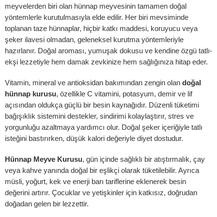
meyvelerden biri olan hünnap meyvesinin tamamen doğal
yöntemlerle kurutulmasıyla elde edilir. Her biri mevsiminde
toplanan taze hünnaplar, hiçbir katkı maddesi, koruyucu veya
şeker ilavesi olmadan, geleneksel kurutma yöntemleriyle
celeme ekle
hazırlanır. Doğal aroması, yumuşak dokusu ve kendine özgü tatlı-
ekşi lezzetiyle hem damak zevkinize hem sağlığınıza hitap eder.
Vitamin, mineral ve antioksidan bakımından zengin olan
doğal
eleme göndermek için %1$slogged'a %2$s giriş yapmış olmanız gerek
hünnap kurusu
, özellikle C vitamini, potasyum, demir ve lif
açısından oldukça güçlü bir besin kaynağıdır. Düzenli tüketimi
Log In
bağışıklık sistemini destekler, sindirimi kolaylaştırır, stres ve
yorgunluğu azaltmaya yardımcı olur. Doğal şeker içeriğiyle tatlı
isteğini bastırırken, düşük kalori değeriyle diyet dostudur.
Hünnap Meyve Kurusu
, gün içinde sağlıklı bir atıştırmalık, çay
veya kahve yanında doğal bir eşlikçi olarak tüketilebilir. Ayrıca
müsli, yoğurt, kek ve enerji barı tariflerine eklenerek besin
değerini artırır. Çocuklar ve yetişkinler için katkısız, doğrudan
doğadan gelen bir lezzettir.