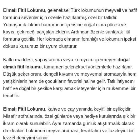
Elmalı Fitil Lokumu
, geleneksel Türk lokumunun meyveli ve hafif
formunu sevenler için özenle hazırlanmış özel bir tatlıdır.
Yumuşacık lokum hamurunun içerisine doğal elma püresi ve
kayısı çekirdeği parçaları eklenir. Ardından özenle sarılarak fitil
formuna getirilir. Her lokmada elmanın ferahlığı ve lokumun ipeksi
celeme ekle
dokusu kusursuz bir uyum oluşturur.
Katkı maddesi, yapay aroma veya koruyucu içermeyen
doğal
elmalı fitil lokumu
, tamamen geleneksel yöntemlerle hazırlanır.
eleme göndermek için %1$slogged'a %2$s giriş yapmış olmanız gerek
Düşük şeker oranı, dengeli kıvamı ve meyvemsi aromasıyla hem
yetişkinlerin hem de çocukların favorisi haline gelir. Tatlı ihtiyacını
Log In
hafif ve doğal bir şekilde karşılamak isteyenler için mükemmel bir
tercihtir.
Elmalı Fitil Lokumu
, kahve ve çay yanında keyifli bir eşlikçidir.
Misafir sofralarında, özel günlerde veya hediye kutularında şık bir
ikram olarak sunulabilir. Aynı zamanda günlük atıştırmalık olarak
da idealdir. Lokumun meyve aroması, ferahlatıcı ve tazeleyici bir
lezzet deneyimi sunar.