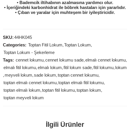
• Bademcik iltihabının azalmasına yardımcı olur.
• İçeriğindeki karbonhidrat ile böbrek hastaları için yararlıdır.
• Çıban ve yaralar için muhteşem bir iyileştiricidir.
SKU:
44HK045
Categories:
Toptan Fitil Lokum
,
Toptan Lokum
,
Toptan Lokum - Şekerleme
Tags:
cennet lokumu
,
cennet lokumu sade
,
elmalı cennet lokumu
,
elmalı fitil lokumu
,
elmalı lokum
,
fitil lokum sade
,
fitil lokumu
,
lokum
,
meyveli lokum
,
sade lokum
,
toptan cennet lokumu
,
toptan elmalı cennet lokumu
,
toptan elmalı fitil lokumu
,
toptan elmalı lokum
,
toptan fitil lokumu
,
toptan lokum
,
toptan meyveli lokum
İlgili Ürünler