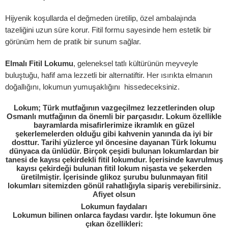
Hijyenik koşullarda el değmeden üretilip, özel ambalajında
tazeliğini uzun süre korur. Fitil formu sayesinde hem estetik bir
görünüm hem de pratik bir sunum sağlar.
Elmalı Fitil Lokumu
, geleneksel tatlı kültürünün meyveyle
buluştuğu, hafif ama lezzetli bir alternatiftir. Her ısırıkta elmanın
doğallığını, lokumun yumuşaklığını hissedeceksiniz.
Lokum; Türk mutfağının vazgeçilmez lezzetlerinden olup
Osmanlı mutfağının da önemli bir parçasıdır. Lokum özellikle
bayramlarda misafirlerimize ikramlık en güzel
şekerlemelerden olduğu gibi kahvenin yanında da iyi bir
dosttur. Tarihi yüzlerce yıl öncesine dayanan Türk lokumu
dünyaca da ünlüdür. Birçok çeşidi bulunan lokumlardan bir
tanesi de kayısı çekirdekli fitil lokumdur. İçerisinde kavrulmuş
kayısı çekirdeği bulunan fitil lokum nişasta ve şekerden
üretilmiştir. İçerisinde glikoz şurubu bulunmayan fitil
lokumları sitemizden gönül rahatlığıyla sipariş verebilirsiniz.
Afiyet olsun
Lokumun faydaları
Lokumun bilinen onlarca faydası vardır. İşte lokumun öne
çıkan özellikleri: