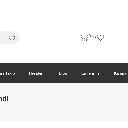
riş Takip
Hesabım
Blog
En’lerimiz
Kampan
ndi