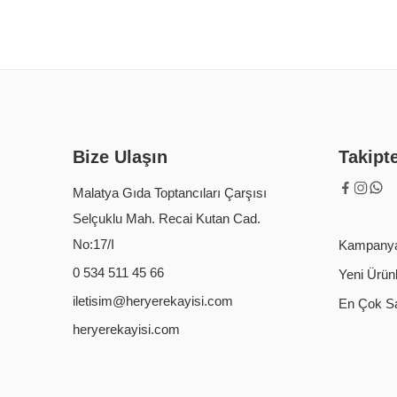
Bize Ulaşın
Takipt
Malatya Gıda Toptancıları Çarşısı
Selçuklu Mah. Recai Kutan Cad.
No:17/I
Kampanya
0 534 511 45 66
Yeni Ürün
iletisim@heryerekayisi.com
En Çok Sa
heryerekayisi.com