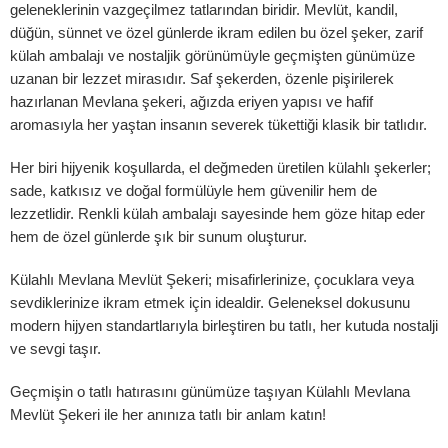
celeme ekle
geleneklerinin vazgeçilmez tatlarından biridir. Mevlüt, kandil,
düğün, sünnet ve özel günlerde ikram edilen bu özel şeker, zarif
külah ambalajı ve nostaljik görünümüyle geçmişten günümüze
uzanan bir lezzet mirasıdır. Saf şekerden, özenle pişirilerek
eleme göndermek için %1$slogged'a %2$s giriş yapmış olmanız gerek
hazırlanan Mevlana şekeri, ağızda eriyen yapısı ve hafif
aromasıyla her yaştan insanın severek tükettiği klasik bir tatlıdır.
Log In
Her biri hijyenik koşullarda, el değmeden üretilen külahlı şekerler;
sade, katkısız ve doğal formülüyle hem güvenilir hem de
lezzetlidir. Renkli külah ambalajı sayesinde hem göze hitap eder
hem de özel günlerde şık bir sunum oluşturur.
Külahlı Mevlana Mevlüt Şekeri; misafirlerinize, çocuklara veya
sevdiklerinize ikram etmek için idealdir. Geleneksel dokusunu
modern hijyen standartlarıyla birleştiren bu tatlı, her kutuda nostalji
ve sevgi taşır.
Geçmişin o tatlı hatırasını günümüze taşıyan Külahlı Mevlana
Mevlüt Şekeri ile her anınıza tatlı bir anlam katın!