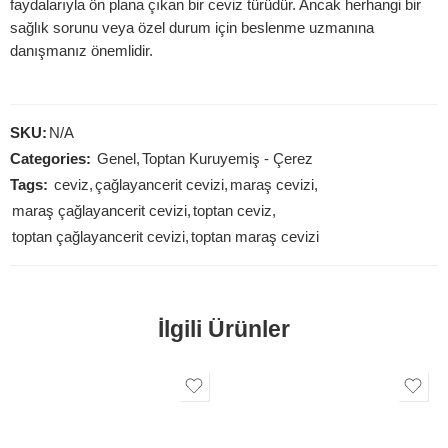
faydalarıyla ön plana çıkan bir ceviz türüdür. Ancak herhangi bir
sağlık sorunu veya özel durum için beslenme uzmanına
danışmanız önemlidir.
SKU:
N/A
Categories:
Genel
,
Toptan Kuruyemiş - Çerez
Tags:
ceviz
,
çağlayancerit cevizi
,
maraş cevizi
,
maraş çağlayancerit cevizi
,
toptan ceviz
,
toptan çağlayancerit cevizi
,
toptan maraş cevizi
İlgili Ürünler