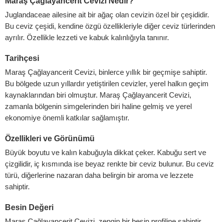
Maraş Çağlayancerit Cevizi Nedir?
celeme ekle
Juglandaceae ailesine ait bir ağaç olan cevizin özel bir çeşididir.
Bu ceviz çeşidi, kendine özgü özellikleriyle diğer ceviz türlerinden
ayrılır. Özellikle lezzeti ve kabuk kalınlığıyla tanınır.
eleme göndermek için %1$slogged'a %2$s giriş yapmış olmanız gerek
Tarihçesi
Log In
Maraş Çağlayancerit Cevizi, binlerce yıllık bir geçmişe sahiptir.
Bu bölgede uzun yıllardır yetiştirilen cevizler, yerel halkın geçim
kaynaklarından biri olmuştur. Maraş Çağlayancerit Cevizi,
zamanla bölgenin simgelerinden biri haline gelmiş ve yerel
ekonomiye önemli katkılar sağlamıştır.
Özellikleri ve Görünümü
Büyük boyutu ve kalın kabuğuyla dikkat çeker. Kabuğu sert ve
çizgilidir, iç kısmında ise beyaz renkte bir ceviz bulunur. Bu ceviz
türü, diğerlerine nazaran daha belirgin bir aroma ve lezzete
sahiptir.
Besin Değeri
Maraş Çağlayancerit Cevizi, zengin bir besin profiline sahiptir.