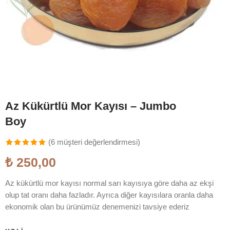
Az Kükürtlü Mor Kayısı – Jumbo
Boy
(
6
müşteri değerlendirmesi)
6
müşteri
₺
250,00
puanına
dayanarak
Az kükürtlü mor kayısı normal sarı kayısıya göre daha az ekşi
5 üzerinden
olup tat oranı daha fazladır. Ayrıca diğer kayısılara oranla daha
5.00
puan
ekonomik olan bu ürünümüz denemenizi tavsiye ederiz
aldı